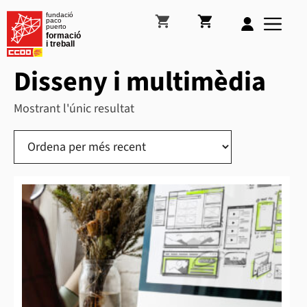
Vés
M
al
contingut
Disseny i multimèdia
Mostrant l'únic resultat