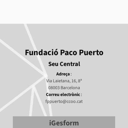
Fundació Paco Puerto
Seu Central
Adreça
:
Via Laietana, 16, 8ª
08003 Barcelona
Correu electrònic
:
fppuerto@ccoo.cat
iGesform